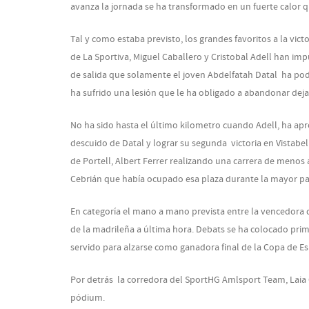
avanza la jornada se ha transformado en un fuerte calor qu
Tal y como estaba previsto, los grandes favoritos a la victo
de La Sportiva, Miguel Caballero y Cristobal Adell han im
de salida que solamente el joven Abdelfatah Datal ha pod
ha sufrido una lesión que le ha obligado a abandonar dej
No ha sido hasta el último kilometro cuando Adell, ha ap
descuido de Datal y lograr su segunda victoria en Vistab
de Portell, Albert Ferrer realizando una carrera de menos
Cebrián que había ocupado esa plaza durante la mayor par
En categoría el mano a mano prevista entre la vencedora d
de la madrileña a última hora. Debats se ha colocado pri
servido para alzarse como ganadora final de la Copa de E
Por detrás la corredora del SportHG Amlsport Team, Laia
pódium.