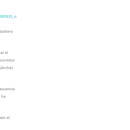
aballero
ar el
 corredor
 Sánchez
 ausencia
e ha
ado el