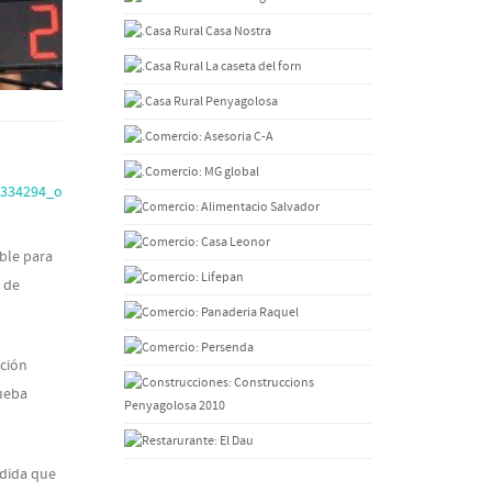
able para
 de
ación
rueba
edida que