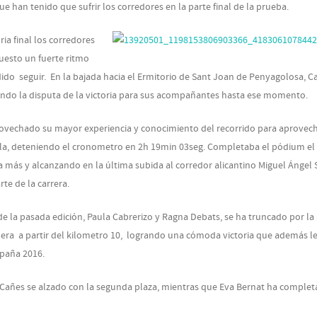
e han tenido que sufrir los corredores en la parte final de la prueba.
ria final los corredores
puesto un fuerte ritmo
ido seguir. En la bajada hacia el Ermitorio de Sant Joan de Penyagolosa, C
ando la disputa de la victoria para sus acompañantes hasta ese momento.
rovechado su mayor experiencia y conocimiento del recorrido para aprovech
ella, deteniendo el cronometro en 2h 19min 03seg. Completaba el pódium el
 a más y alcanzando en la última subida al corredor alicantino Miguel Ángel
te de la carrera.
e la pasada edición, Paula Cabrerizo y Ragna Debats, se ha truncado por la
mera a partir del kilometro 10, logrando una cómoda victoria que además l
spaña 2016.
 Cañes se alzado con la segunda plaza, mientras que Eva Bernat ha complet